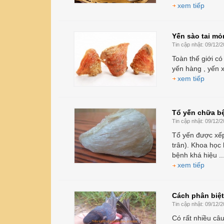
xem tiếp
Yến sào tai mỏ
Tin cập nhật:
09/12/2
Toàn thế giới có 
yến hàng , yến x
xem tiếp
Tổ yến chữa b
Tin cập nhật:
09/12/2
Tổ yến được xếp
trân). Khoa học
bệnh khá hiệu ..
xem tiếp
Cách phân biệt
Tin cập nhật:
09/12/2
Có rất nhiều câ