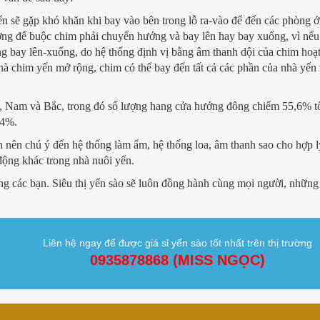
ến sẽ gặp khó khăn khi bay vào bên trong lỗ ra-vào để đến các phòng ở
 tường để buộc chim phải chuyển hướng và bay lên hay bay xuống, vì nếu
ng bay lên-xuống, do hệ thống định vị bằng âm thanh dội của chim hoạ
à chim yến mở rộng, chim có thể bay đến tất cả các phần của nhà yến
 Nam và Bắc, trong đó số lượng hang cửa hướng đông chiếm 55,6% t
,4%.
 nên chú ý đến hệ thống làm ẩm, hệ thống loa, âm thanh sao cho hợp l
động khác trong nhà nuôi yến.
ùng các bạn. Siêu thị yến sào sẽ luôn đồng hành cùng mọi người, những 
Liên hệ ngay để được giá sỉ yến sào tốt nhất trên thị trường
0935878868 (MISS NGỌC)