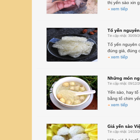
thị yến sào xin 
xem tiếp
Tổ yến nguyên
Tin cập nhật:
30/09/2
Tổ yến nguyên c
đúng giá, đúng 
xem tiếp
Những món ngon
Tin cập nhật:
09/12/2
Yến sào, hay tổ
bằng tổ chim yế
xem tiếp
Giá yến sào Vi
Tin cập nhật:
14/10/2