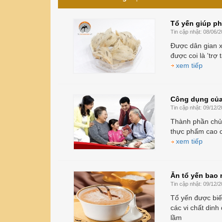
Tổ yến giúp p
Tin cập nhật:
08/06/2
Được dân gian xe
được coi là 'trợ
xem tiếp
Công dụng của 
Tin cập nhật:
09/12/2
Thành phần chủ y
thực phẩm cao 
xem tiếp
Ăn tổ yến bao n
Tin cập nhật:
09/12/2
Tổ yến được biết
các vi chất dinh
lầm