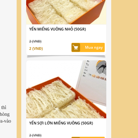
YẾN MIẾNG VUÔNG NHỎ (50GR)
2 (VNĐ)
Mua ngay
2 (VNĐ)
 thì
phòng
ra-vào
YẾN SỢI LỚN MIẾNG VUÔNG (50GR)
2 (VNĐ)