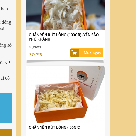
 bên
t động
 và
CHÂN YẾN RÚT LÔNG (100GR) -YẾN SÀO
PHÚ KHÁNH
ổng số
4 (VNĐ)
Mua ngay
3 (VNĐ)
ý, tạo
ai có
CHÂN YẾN RÚT LÔNG ( 50GR)