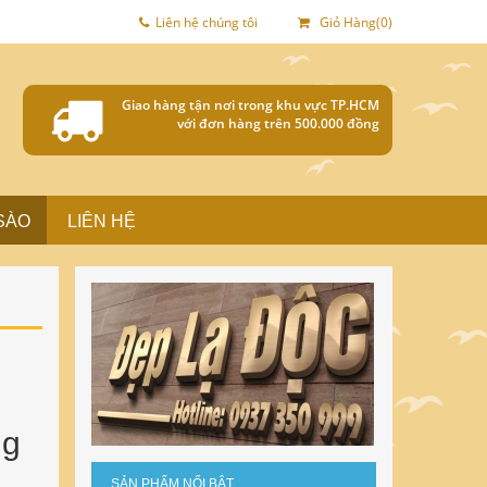
Liên hệ chúng tôi
Giỏ Hàng(0)
Giao hàng tận nơi trong khu vực TP.HCM
với đơn hàng trên 500.000 đồng
SÀO
LIÊN HỆ
ng
SẢN PHẨM NỔI BẬT