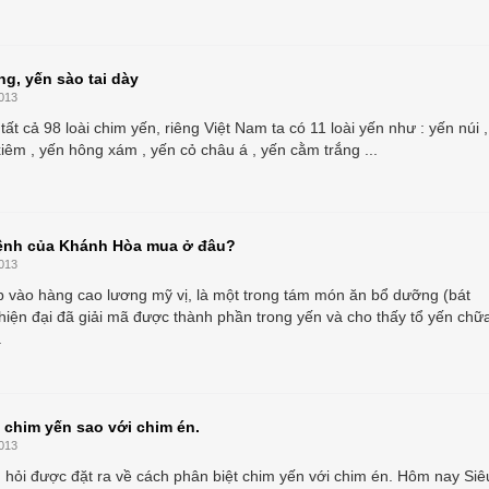
ng, yến sào tai dày
013
tất cả 98 loài chim yến, riêng Việt Nam ta có 11 loài yến như : yến núi ,
iêm , yến hông xám , yến cỏ châu á , yến cằm trắng ...
ệnh của Khánh Hòa mua ở đâu?
013
 vào hàng cao lương mỹ vị, là một trong tám món ăn bổ dưỡng (bát
 hiện đại đã giải mã được thành phần trong yến và cho thấy tổ yến chữ
.
 chim yến sao với chim én.
013
u hỏi được đặt ra về cách phân biệt chim yến với chim én. Hôm nay Siê