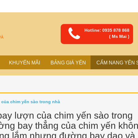
Hotline: 0935 878 868
( Ms Mai )
VÀ
KHUYẾN MÃI
BẢNG GIÁ YẾN
CẨM NANG YẾN 
của chim yến sào trong nhà
ay lượn của chim yến sào trong
ờng bay thẳng của chim yến khô
ọng lắm nhưng đường bay dạo và