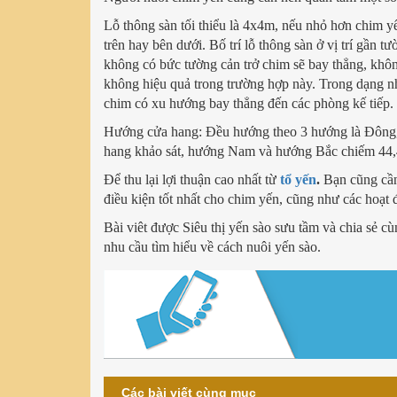
Lỗ thông sàn tối thiểu là 4x4m, nếu nhỏ hơn chim y
trên hay bên dưới.
Bố trí lỗ thông sàn ở vị trí gần
không có bức tường cản trở chim sẽ bay thẳng, khô
không hiệu quả trong trường hợp này.
Trong dạng nh
chim có xu hướng bay thẳng đến các phòng kế tiếp.
Hướng cửa hang: Đều hướng theo 3 hướng là Đông,
hang khảo sát, hướng Nam và hướng Bắc chiếm 44
Để thu lại lợi thuận cao nhất từ
tổ yến
.
Bạn cũng cần
điều kiện tốt nhất cho chim yến, cũng như các hoạt 
Bài viêt được Siêu thị yến sào sưu tầm và chia sẻ c
nhu cầu tìm hiểu về cách nuôi yến sào.
Các bài viết cùng mục