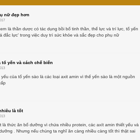
hụ nữ đẹp hơn
017
m là thần dược có tác dụng bồi bổ tinh thần, thể lực và trí lực, tổ yến
 tá đắc lực' trong việc duy trì sức khỏe và sắc đẹp cho phụ nữ
tổ yến và cách chế biến
013
ếu của tổ yến sào là các loại axit amin vì thế yến sào là một nguồn
cấp
hiêu là tốt
013
 là thức ăn bổ dưỡng vì chứa nhiều protein, các axít amin thiết yếu và
 dưỡng . Nhưng nếu chúng ta nghĩ ăn càng nhiều càng tốt thì thật sai