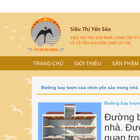
Siêu Thị Yến Sào
SIÊU THỊ YẾN SÀO NHÀ CUNG CẤP SỈ 
LẺ TỔ YẾN NGUYÊN CHẤT UY TÍN
TRANG CHỦ
GIỚI THIỆU
SẢN PHẨM
Đường bay lượn của chim yến sào trong nhà
Đường bay lượn 
Đường b
nhà. Đư
quan tr