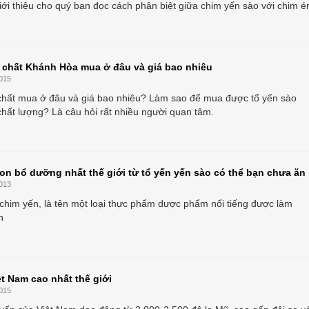
giới thiệu cho quý bạn đọc cách phân biệt giữa chim yến sào với chim é
 chất Khánh Hòa mua ở đâu và giá bao nhiêu
015
hất mua ở đâu và giá bao nhiêu? Làm sao để mua được tổ yến sào
chất lượng? Là câu hỏi rất nhiều người quan tâm.
 bổ dưỡng nhất thế giới từ tổ yến yến sào có thể bạn chưa ăn
013
 chim yến, là tên một loại thực phẩm dược phẩm nổi tiếng được làm
n
ệt Nam cao nhất thế giới
015