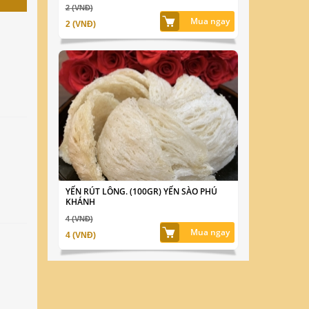
2 (VNĐ)
Mua ngay
2 (VNĐ)
YẾN RÚT LÔNG. (100GR) YẾN SÀO PHÚ
KHÁNH
4 (VNĐ)
Mua ngay
4 (VNĐ)