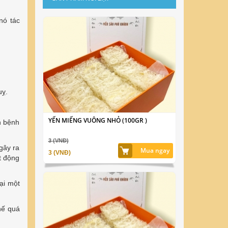
nó tác
uỵ.
YẾN MIẾNG VUÔNG NHỎ (100GR )
n bệnh
3 (VNĐ)
gây ra
Mua ngay
3 (VNĐ)
t động
ại một
hế quá