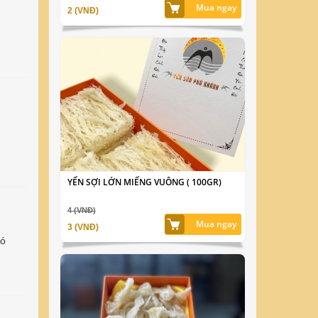
Mua ngay
2 (VNĐ)
YẾN SỢI LỚN MIẾNG VUÔNG ( 100GR)
4 (VNĐ)
Mua ngay
3 (VNĐ)
nó