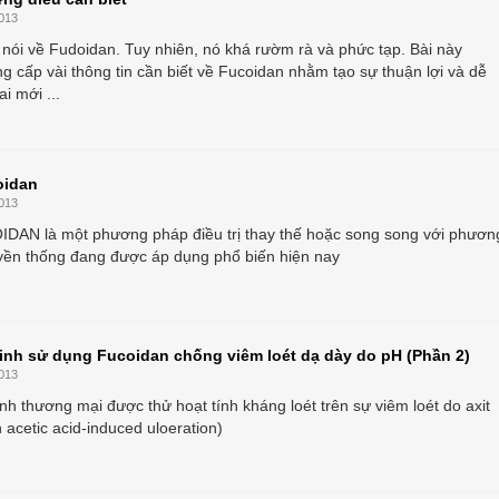
013
u nói về Fudoidan. Tuy nhiên, nó khá rườm rà và phức tạp. Bài này
ng cấp vài thông tin cần biết về Fucoidan nhằm tạo sự thuận lợi và dễ
i mới ...
oidan
013
DAN là một phương pháp điều trị thay thế hoặc song song với phươn
ruyền thống đang được áp dụng phổ biến hiện nay
inh sử dụng Fucoidan chống viêm loét dạ dày do pH (Phần 2)
013
h thương mại được thử hoạt tính kháng loét trên sự viêm loét do axit
n acetic acid-induced uloeration)