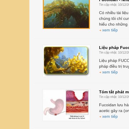
Tin cập nhật:
10/12/2
Có nhiều tài liệ
chúng tôi chỉ cu
hiểu cho những a
xem tiếp
Liệu pháp Fuc
Tin cập nhật:
10/12/2
Liệu pháp FUCOI
pháp điều trị t
xem tiếp
Tóm tắt phát m
Tin cập nhật:
10/12/2
Fucoidan lưu hàn
acetic gây ra (o
xem tiếp