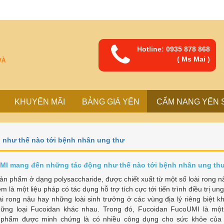
Hotline: 0935 878 868
( Ms Mai )
VÀ
KHUYẾN MÃI
BẢNG GIÁ YẾN
CẨM NANG YẾN 
như thế nào tới bệnh nhân ung thư
MI mang đến những tác động như thế nào tới bệnh nhân ung th
ản phẩm ở dạng polysaccharide, được chiết xuất từ một số loài rong n
 là một liệu pháp có tác dụng hỗ trợ tích cực tới tiến trình điều trị ung
ài rong nâu hay những loài sinh trưởng ở các vùng địa lý riêng biệt kh
hững loại Fucoidan khác nhau. Trong đó, Fucoidan FucoUMI là một
phẩm được minh chứng là có nhiều công dụng cho sức khỏe của