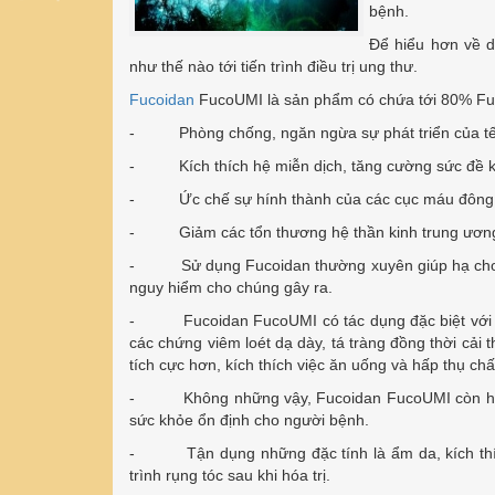
bệnh.
Để hiểu hơn về 
như thế nào tới tiến trình điều trị ung thư.
Fucoidan
FucoUMI là sản phẩm có chứa tới 80% Fuoi
- Phòng chống, ngăn ngừa sự phát triển của tế
- Kích thích hệ miễn dịch, tăng cường sức đề khá
- Ức chế sự hính thành của các cục máu đông, giú
- Giảm các tổn thương hệ thần kinh trung ương v
- Sử dụng Fucoidan thường xuyên giúp hạ chole
nguy hiểm cho chúng gây ra.
- Fucoidan FucoUMI có tác dụng đặc biệt với đườn
các chứng viêm loét dạ dày, tá tràng đồng thời cải 
tích cực hơn, kích thích việc ăn uống và hấp thụ ch
- Không những vậy, Fucoidan FucoUMI còn hỗ trợ
sức khỏe ổn định cho người bệnh.
- Tận dụng những đặc tính là ẩm da, kích thích
trình rụng tóc sau khi hóa trị.