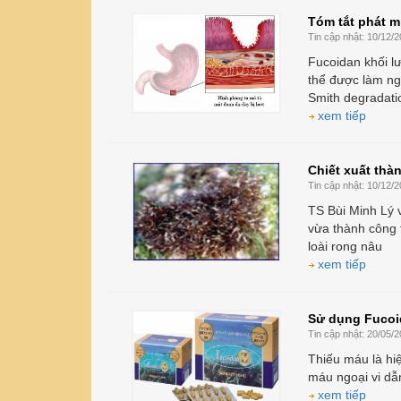
Tóm tắt phát m
Tin cập nhật:
10/12/2
Fucoidan khối l
thể được làm ng
Smith degradati
xem tiếp
Chiết xuất thà
Tin cập nhật:
10/12/2
TS Bùi Minh Lý 
vừa thành công t
loài rong nâu
xem tiếp
Sử dụng Fucoi
Tin cập nhật:
20/05/2
Thiếu máu là hi
máu ngoại vi dẫ
xem tiếp