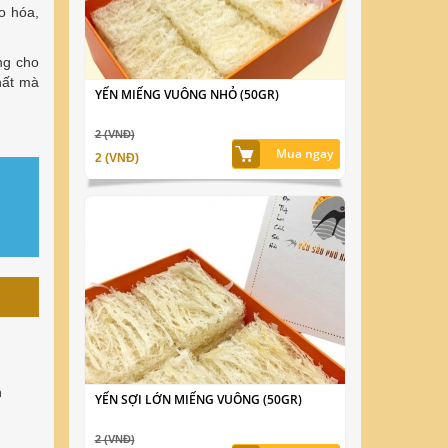
o hóa,
ng cho
hất mà
YẾN MIẾNG VUÔNG NHỎ (50GR)
2 (VNĐ)
Mua ngay
2 (VNĐ)
n
YẾN SỢI LỚN MIẾNG VUÔNG (50GR)
2 (VNĐ)