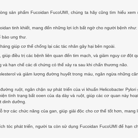
dòng sản phẩm Fucoidan FucoUMI, chúng ta hãy cũng tìm hiểu xem 
dan tinh khiết, mang đến những lợi ích bất ngờ cho người bệnh như:
 bào ung thư.
ng giúp cơ thể chống lại các tác nhân gây hại bên ngoài.
p điều trị các bệnh liên quan đến tim mạch, và giảm nguy cơ đột q
à hạn chế các di chứng có thể xảy ra sau khi chấn thương não.
sterol và giảm lượng đường huyết trong máu, ngăn ngừa những că
g ruột, ngăn chặn sự phát triển của vi khuẩn Helicobacter Pylori 
thiện tình trạng bất ooen của dạ dày và ruột, giúp các cơ quan này hoạ
ất dinh dưỡng.
 các chức năng của gan, giúp giải độc cho cơ thể tốt hơn, mang l
 tóc phát triển, người ta còn sử dụng Fucoidan FucoUMI để hạn c