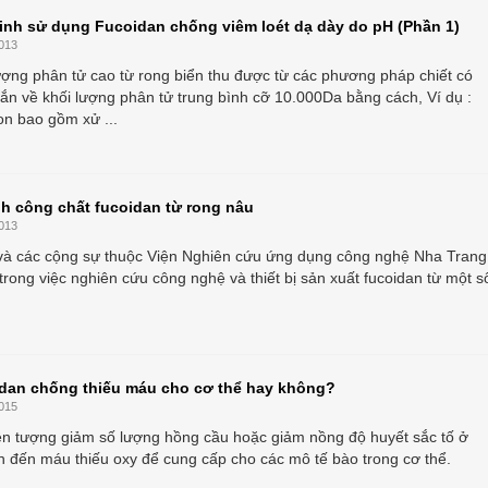
inh sử dụng Fucoidan chống viêm loét dạ dày do pH (Phần 1)
013
ượng phân tử cao từ rong biển thu được từ các phương pháp chiết có
ắn về khối lượng phân tử trung bình cỡ 10.000Da bằng cách, Ví dụ :
on bao gồm xử ...
nh công chất fucoidan từ rong nâu
013
và các cộng sự thuộc Viện Nghiên cứu ứng dụng công nghệ Nha Trang
rong việc nghiên cứu công nghệ và thiết bị sản xuất fucoidan từ một s
dan chống thiếu máu cho cơ thể hay không?
015
ện tượng giảm số lượng hồng cầu hoặc giảm nồng độ huyết sắc tố ở
n đến máu thiếu oxy để cung cấp cho các mô tế bào trong cơ thể.