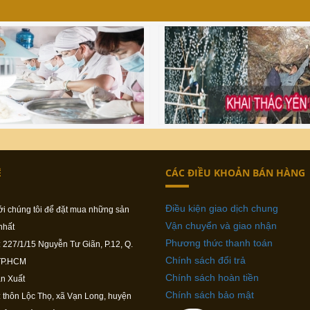
Ệ
CÁC ĐIỀU KHOẢN BÁN HÀNG
Điều kiện giao dịch chung
ới chúng tôi để đặt mua những sản
Vận chuyển và giao nhận
nhất
Phương thức thanh toán
: 227/1/15 Nguyễn Tư Giãn, P.12, Q.
Chính sách đổi trả
TP.HCM
Chính sách hoàn tiền
n Xuất
Chính sách bảo mật
: thôn Lộc Thọ, xã Vạn Long, huyện