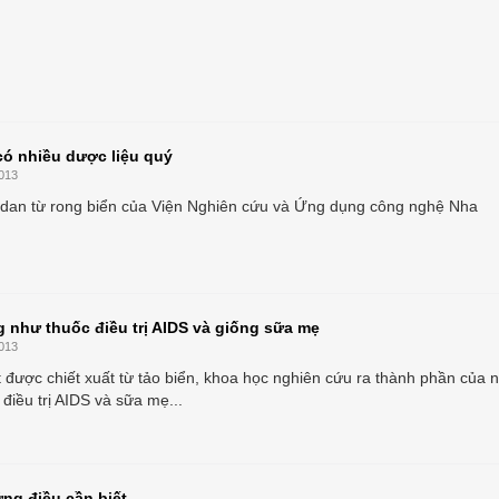
có nhiều dược liệu quý
013
dan từ rong biển của Viện Nghiên cứu và Ứng dụng công nghệ Nha
 như thuốc điều trị AIDS và giống sữa mẹ
013
t được chiết xuất từ tảo biển, khoa học nghiên cứu ra thành phần của 
điều trị AIDS và sữa mẹ...
ng điều cần biết