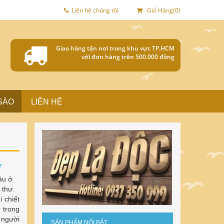
Liên hệ chúng tôi
Giỏ Hàng(0)
Giao hàng tận nơi trong khu vực TP.HCM
với đơn hàng trên 500.000 đồng
SÀO
LIÊN HỆ
ư
âu ở
 thư.
i chiết
 trong
 người
SẢN PHẨM NỔI BẬT