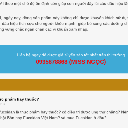
eo một chế độ ổn định còn giúp con người đẩy lùi các dấu hiệu lã
 ngày nay, dòng sản phẩm này không chỉ được khuyến khích sử dụ
 dấu hiệu tích cực cho người khỏe mạnh, giúp bổ sung các dưỡng c
ờng vững chắc ngăn chặn các vi khuẩn xâm nhập.
Liên hệ ngay để được giá sỉ yến sào tốt nhất trên thị trường
0935878868 (MISS NGỌC)
hực phẩm hay thuốc?
013
 fucoidan là thực phẩm hay thuốc? có điều trị được ung thư chăng? Nê
hật Bản hay Fucoidan Việt Nam? và mua Fucoidan ở đâu?