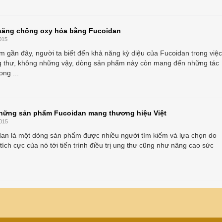
năng chống oxy hóa bằng Fucoidan
015
 gần đây, người ta biết đến khả năng kỳ diệu của Fucoidan trong việc
ng thư, không những vậy, dòng sản phẩm này còn mang đến những tác
ong ...
 những sản phẩm Fucoidan mang thương hiệu Việt
015
dan là một dòng sản phẩm được nhiều người tìm kiếm và lựa chọn do
ích cực của nó tới tiến trình điều trị ung thư cũng như nâng cao sức