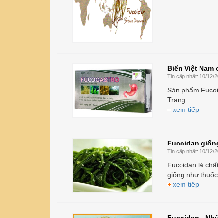
Biển Việt Nam 
Tin cập nhật:
10/12/2
Sản phẩm Fucoi
Trang
xem tiếp
Fucoidan giống
Tin cập nhật:
10/12/2
Fucoidan là chấ
giống như thuốc 
xem tiếp
Fucoidan - Nhữ