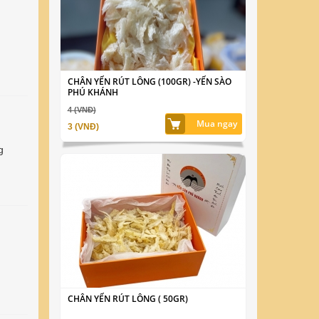
CHÂN YẾN RÚT LÔNG (100GR) -YẾN SÀO
PHÚ KHÁNH
4 (VNĐ)
Mua ngay
3 (VNĐ)
g
CHÂN YẾN RÚT LÔNG ( 50GR)