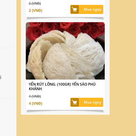
2 (VNĐ)
Mua ngay
2 (VNĐ)
ố
YẾN RÚT LÔNG. (100GR) YẾN SÀO PHÚ
KHÁNH
4 (VNĐ)
Mua ngay
4 (VNĐ)