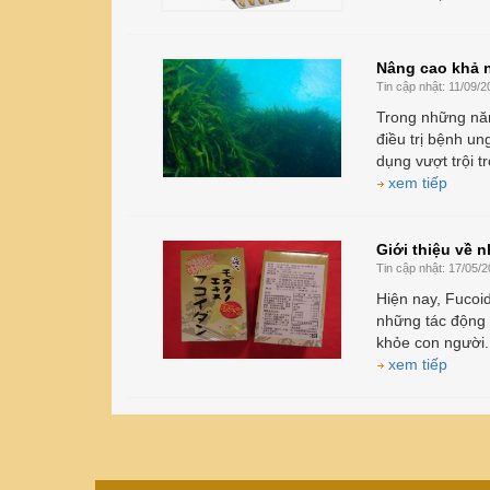
Nâng cao khả 
Tin cập nhật:
11/09/2
Trong những năm
điều trị bệnh u
dụng vượt trội tr
xem tiếp
Giới thiệu về
Tin cập nhật:
17/05/2
Hiện nay, Fucoi
những tác động t
khỏe con người.
xem tiếp