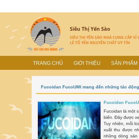
Siêu Thị Yến Sào
SIÊU THỊ YẾN SÀO NHÀ CUNG CẤP SỈ 
LẺ TỔ YẾN NGUYÊN CHẤT UY TÍN
TRANG CHỦ
GIỚI THIỆU
SẢN PHẨM
Fucoidan FucoUMI mang đến những tác động 
Fucoidan FucoU
Fucoidan là một s
biển. Đây được xem
Tuy nhiên, mỗi lo
xuất thu được n
những dòng sản 